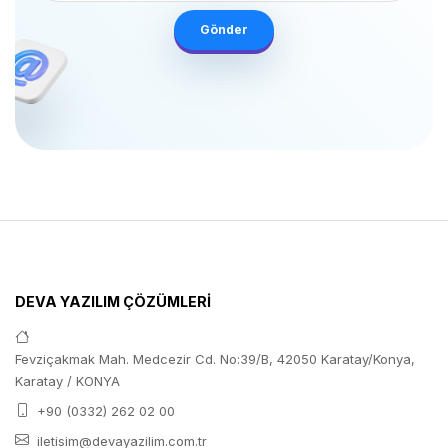
Gönder
DEVA YAZILIM ÇÖZÜMLERİ
Fevziçakmak Mah. Medcezir Cd. No:39/B, 42050 Karatay/Konya,
Karatay / KONYA
+90 (0332) 262 02 00
iletisim@devayazilim.com.tr