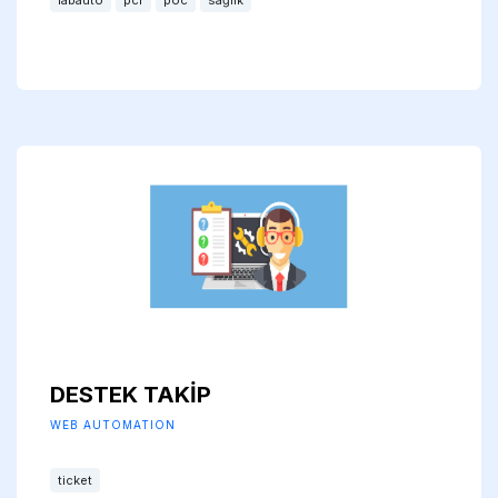
labauto
pcr
poc
sağlık
DESTEK TAKİP
WEB AUTOMATION
ticket