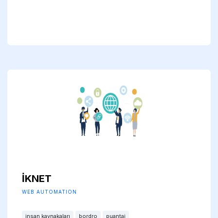
İKNET
WEB AUTOMATION
insan kaynakaları
bordro
puantaj