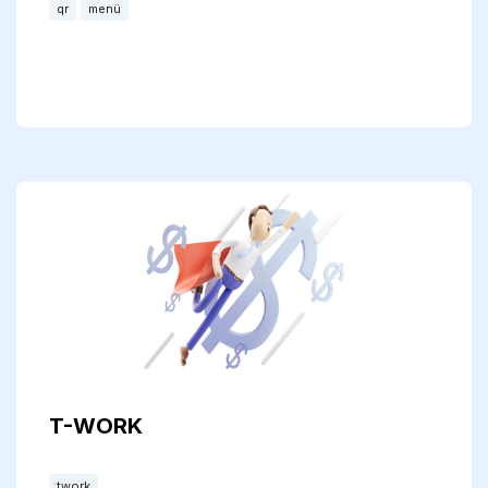
qr
menü
T-WORK
twork